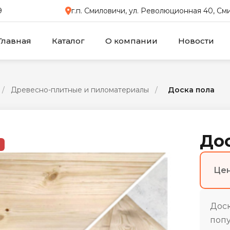
9
г.п. Смиловичи, ул. Революционная 40, С
Главная
Каталог
О компании
Новости
/
Древесно-плитные и пиломатериалы
/
Доска пола
До
Цен
Доск
попу