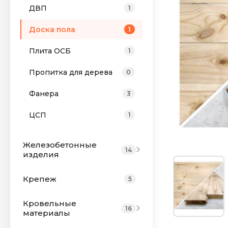
ДВП
1
Доска пола
1
Плита OСБ
1
Пропитка для дерева
0
Фанера
3
ЦСП
1
Железобетонные
14
изделия
Крепеж
5
Кровельные
16
материалы