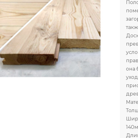
Поло
поме
заго
такж
Доск
прев
усло
прав
она 
уход
прио
древ
Мате
Толщ
Шири
140м
Длина