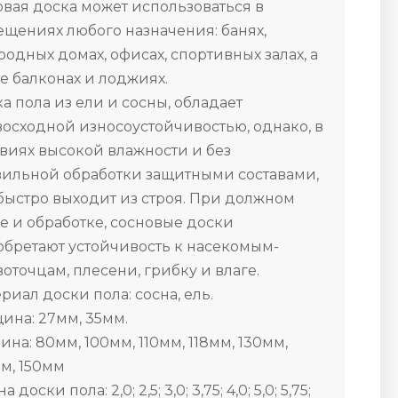
вая доска может использоваться в
щениях любого назначения: банях,
родных домах, офисах, спортивных залах, а
е балконах и лоджиях.
а пола из ели и сосны, обладает
осходной износоустойчивостью, однако, в
виях высокой влажности и без
ильной обработки защитными составами,
быстро выходит из строя. При должном
е и обработке, сосновые доски
бретают устойчивость к насекомым-
оточцам, плесени, грибку и влаге.
риал доски пола: сосна, ель.
ина: 27мм, 35мм.
на: 80мм, 100мм, 110мм, 118мм, 130мм,
м, 150мм
 доски пола: 2,0; 2,5; 3,0; 3,75; 4,0; 5,0; 5,75;