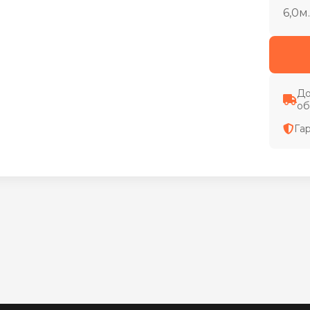
6,0м.
До
об
Га