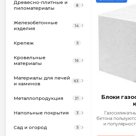
Древесно-плитные и
8
пиломатериалы
Железобетонные
14
изделия
Крепеж
5
Кровельные
16
материалы
Материалы для печей
63
и каминов
Блоки газо
Металлопродукция
21
Напольные покрытия
Газосиликатны
3
бетона пользуют
и популярност
Сад и огород
5
строительных п
том что такой стр