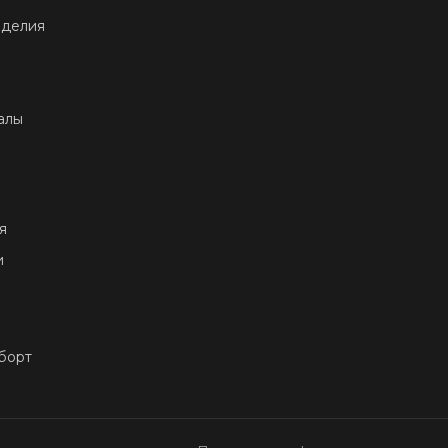
зделия
алы
я
и
е
 борт