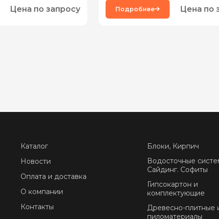
Цена по запросу
Цена по 
Подробнее
Каталог
Блоки, Кирпич
Водосточные систе
Новости
Сайдинг. Софиты
Оплата и доставка
Гипсокартон и
О компании
комплектующие
Контакты
Древесно-плитные 
пиломатериалы