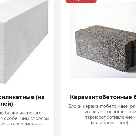
силикатные (на
Керамзитобетонные 
клей)
Блоки керамзитобетонные ря
угловые с повышенны
е блоки ячеистого
термосопротивлением
ся особенным спросом
(калиброванные).
ью на современных
лощадках. Все дело в
ойматериал является...