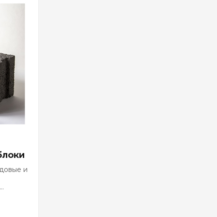
блоки
довые и
м