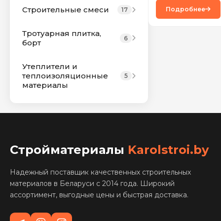
Строительные смеси
Подробнее
17
Тротуарная плитка,
6
борт
Утеплители и
теплоизоляционные
5
материалы
Стройматериалы
Karolstroi.by
Надежный поставщик качественных строительных
материалов в Беларуси с 2014 года. Широкий
ассортимент, выгодные цены и быстрая доставка.