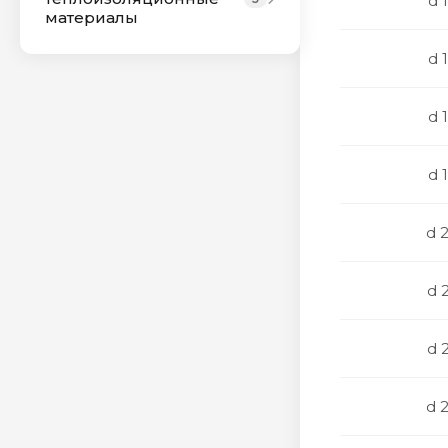
d 
материалы
d 
d 
d 
d 
d 
d 
d 