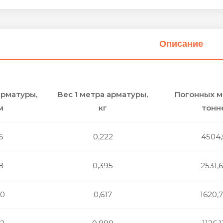
Описание
рматуры,
Вес 1 метра арматуры,
Погонных м
м
кг
тонн
6
0,222
4504,
8
0,395
2531,
10
0,617
1620,