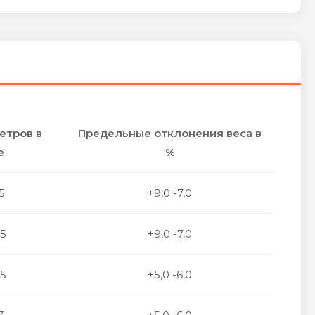
етров в
Предельные отклонения веса в
е
%
5
+9,0 -7,0
65
+9,0 -7,0
75
+5,0 -6,0