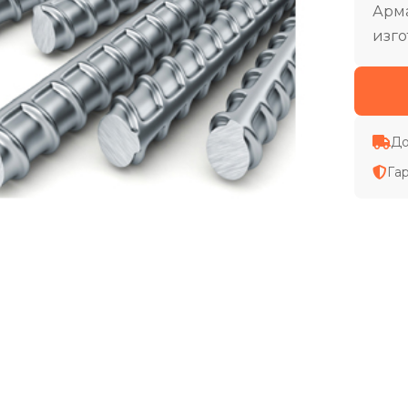
Арма
изго
До
Га