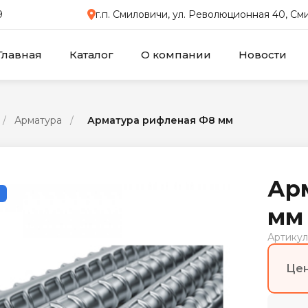
9
г.п. Смиловичи, ул. Революционная 40, С
Главная
Каталог
О компании
Новости
/
Арматура
/
Арматура рифленая Ф8 мм
Ар
мм
Артикул
Цен