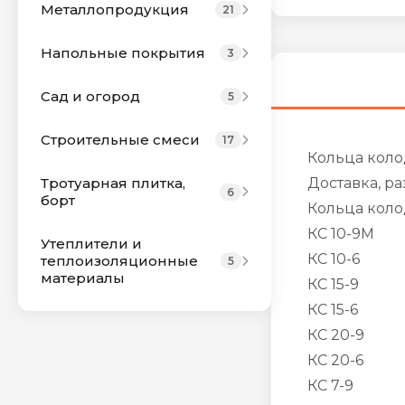
Металлопродукция
21
Напольные покрытия
3
Сад и огород
5
Строительные смеси
17
Кольца коло
Тротуарная плитка,
Доставка, ра
6
борт
Кольца кол
КС 10-9М
Утеплители и
КС 10-6
теплоизоляционные
5
материалы
КС 15-9
КС 15-6
КС 20-9
КС 20-6
КС 7-9