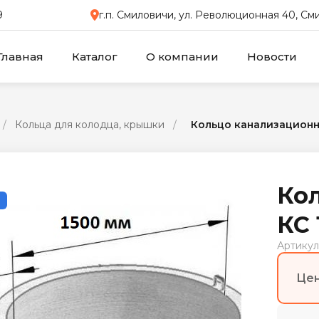
9
г.п. Смиловичи, ул. Революционная 40, С
Главная
Каталог
О компании
Новости
/
Кольца для колодца, крышки
/
Кольцо канализационно
Ко
КС 
Артикул
Цен