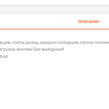
Описание
дцев, плиты днищ, крышки колодцев, лючки полим
згрузка, монтаж! Без выходных!!
одца