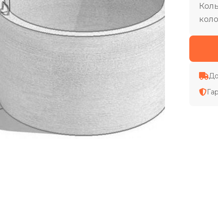
Кол
коло
До
Га